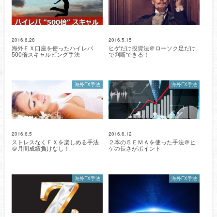
2016.6.28
2016.5.15
海外ＦＸ口座を使ったハイレバ
ヒゲだけ投資法＠ローソク足だけ
500倍スキャルピング手法
で判断できる！
海外FX手法
海外FX手法
2016.6.5
2016.6.12
ストレスなくＦＸを楽しめる手法
２本の５ＥＭＡを使った手法＠ヒ
＠月間成績負けなし！
ゲの長さがポイント
海外FX手法
海外FX手法