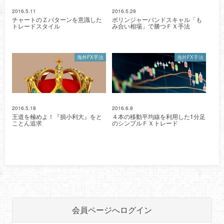
2016.5.11
2016.5.29
チャートのＺパターンを意識した
ボリンジャーバンドスキャル「も
トレードスタイル
み合い相場」で勝つＦＸ手法
海外FX手法
海外FX手法
2016.5.18
2016.6.8
王道を極めよ！『損小利大』をと
４本の移動平均線を利用した1分足
ことん追求
のシンプルＦＸトレード
会員ページへログイン