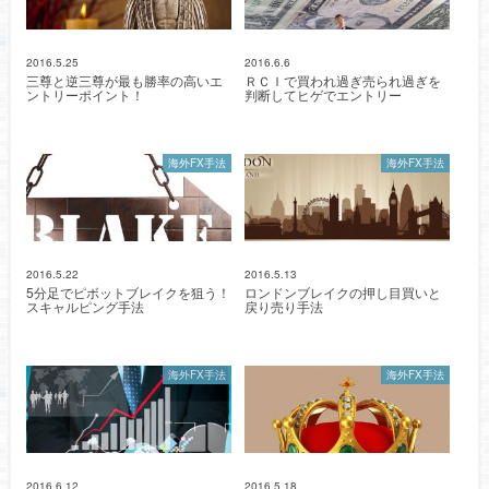
2016.5.25
2016.6.6
三尊と逆三尊が最も勝率の高いエ
ＲＣＩで買われ過ぎ売られ過ぎを
ントリーポイント！
判断してヒゲでエントリー
海外FX手法
海外FX手法
2016.5.22
2016.5.13
5分足でピボットブレイクを狙う！
ロンドンブレイクの押し目買いと
スキャルピング手法
戻り売り手法
海外FX手法
海外FX手法
2016.6.12
2016.5.18