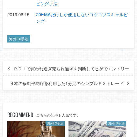
ピング手法
2016.06.15
20EMAだけしか使用しないコツコツスキャルピ
ング
海外FX手法
ＲＣＩで買われ過ぎ売られ過ぎを判断してヒゲでエントリー
４本の移動平均線を利用した1分足のシンプルＦＸトレード
RECOMMEND
こちらの記事も人気です。
海外FX手法
海外FX手法