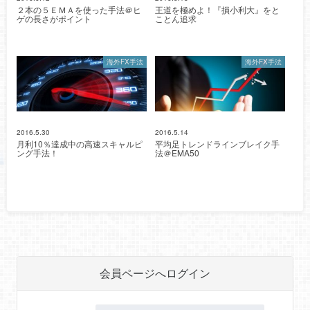
２本の５ＥＭＡを使った手法＠ヒ
王道を極めよ！『損小利大』をと
ゲの長さがポイント
ことん追求
海外FX手法
海外FX手法
2016.5.30
2016.5.14
月利10％達成中の高速スキャルピ
平均足トレンドラインブレイク手
ング手法！
法＠EMA50
会員ページへログイン