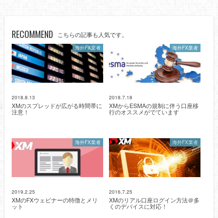
RECOMMEND
こちらの記事も人気です。
海外FX業者
海外FX業者
2018.8.13
2018.7.18
XMのスプレッドが広がる時間帯に
XMからESMAの規制に伴う口座移
注意！
行のオススメがでています
海外FX業者
海外FX業者
2019.2.25
2016.7.25
XMのFXウェビナーの特徴とメリ
XMのリアル口座ログイン方法＠多
ット
くのデバイスに対応！