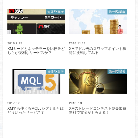
海外FX業者
海外FX業者
2016.7.15
2018.11.18
XMカードとネッテラーを比較＠ど
XMでドル円のスワップポイント獲
ちらが便利なサービスか？
得に挑戦してみる
海外FX業者
海外FX業者
2017.6.8
2016.7.9
XMでも使えるMQL5シグナルとは
XMのトレードコンテスト＠参加費
どういったサービス？
無料で賞金がもらえる！