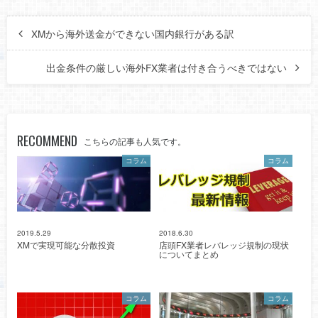
XMから海外送金ができない国内銀行がある訳
出金条件の厳しい海外FX業者は付き合うべきではない
RECOMMEND
こちらの記事も人気です。
コラム
コラム
2019.5.29
2018.6.30
XMで実現可能な分散投資
店頭FX業者レバレッジ規制の現状
についてまとめ
コラム
コラム