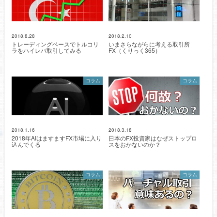
2018.8.28
2018.2.10
トレーディングベースでトルコリ
いまさらながらに考える取引所
ラをハイレバ取引してみる
FX（くりっく365）
コラム
コラム
2018.1.16
2018.3.18
2018年AIはますますFX市場に入り
日本のFX投資家はなぜストップロ
込んでくる
スをおかないのか？
コラム
コラム