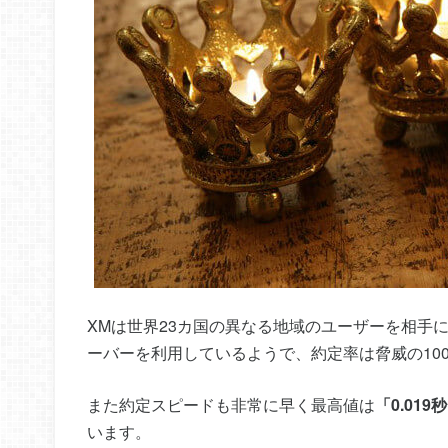
XMは世界23カ国の異なる地域のユーザーを相手
ーバーを利用しているようで、約定率は脅威の10
また約定スピードも非常に早く最高値は
「0.019
います。