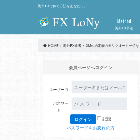
海外FXで稼ぐ方法をあなたに。
Method
海外FX手法
HOME
海外FX業者
XMの約定能力＠リクオート一切な
会員ページへログイン
ユーザーID
パスワー
ド
記憶
パスワードをお忘れの方