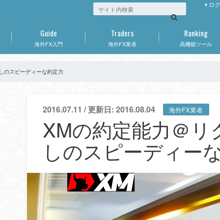
ロ
Guide
Traders
Ranking
海外FX入門
海外FX業者
高機能ツール
しのスピーディーな約定力
2016.07.11 / 更新日: 2016.08.04
海外FX業者
XMの約定能力＠リ
しのスピーディー