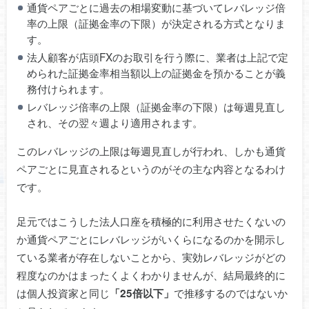
通貨ペアごとに過去の相場変動に基づいてレバレッジ倍
率の上限（証拠金率の下限）が決定される方式となりま
す。
法人顧客が店頭FXのお取引を行う際に、業者は上記で定
められた証拠金率相当額以上の証拠金を預かることが義
務付けられます。
レバレッジ倍率の上限（証拠金率の下限）は毎週見直し
され、その翌々週より適用されます。
このレバレッジの上限は毎週見直しが行われ、しかも通貨
ペアごとに見直されるというのがその主な内容となるわけ
です。
足元ではこうした法人口座を積極的に利用させたくないの
か通貨ペアごとにレバレッジがいくらになるのかを開示し
ている業者が存在しないことから、実効レバレッジがどの
程度なのかはまったくよくわかりませんが、結局最終的に
は個人投資家と同じ
で推移するのではないか
「25倍以下」