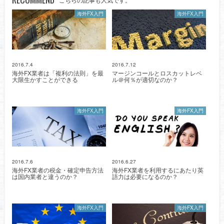
海外FX入門
海外FX入門
2016.7.4
2016.7.12
海外FX業者は「複利の法則」を最
マージンコールとロスカットレベ
大限生かすことができる
ル＠何％が適切なのか？
海外FX入門
海外FX入門
2016.7.6
2016.6.27
海外FX業者の税金・確定申告方法
海外FX業者を利用するにあたり英
は国内業者と違うのか？
語力は必要になるのか？
海外FX入門
海外FX入門