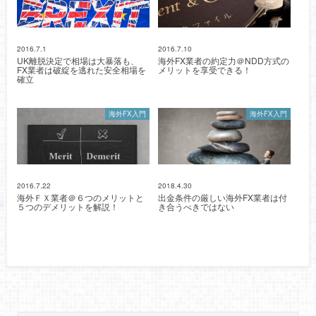
2016.7.1
2016.7.10
UK離脱決定で相場は大暴落も、
海外FX業者の約定力＠NDD方式の
FX業者は破綻を逃れた安全相場を
メリットを享受できる！
確立
海外FX入門
海外FX入門
2016.7.22
2018.4.30
海外ＦＸ業者＠６つのメリットと
出金条件の厳しい海外FX業者は付
５つのデメリットを解説！
き合うべきではない