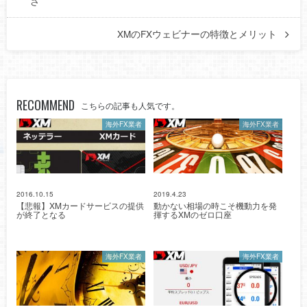
さ
XMのFXウェビナーの特徴とメリット
RECOMMEND
こちらの記事も人気です。
海外FX業者
海外FX業者
2016.10.15
2019.4.23
【悲報】XMカードサービスの提供
動かない相場の時こそ機動力を発
が終了となる
揮するXMのゼロ口座
海外FX業者
海外FX業者