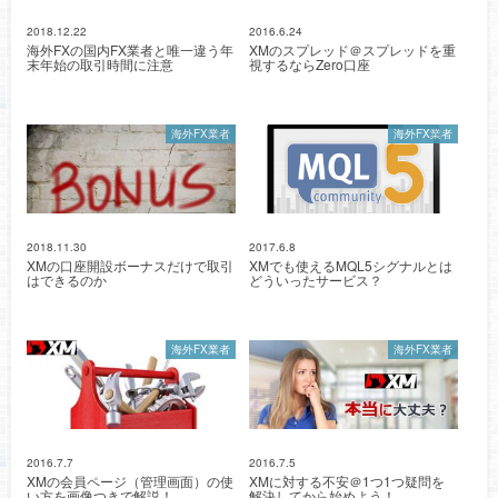
2018.12.22
2016.6.24
海外FXの国内FX業者と唯一違う年
XMのスプレッド＠スプレッドを重
末年始の取引時間に注意
視するならZero口座
海外FX業者
海外FX業者
2018.11.30
2017.6.8
XMの口座開設ボーナスだけで取引
XMでも使えるMQL5シグナルとは
はできるのか
どういったサービス？
海外FX業者
海外FX業者
2016.7.7
2016.7.5
XMの会員ページ（管理画面）の使
XMに対する不安＠1つ1つ疑問を
い方を画像つきで解説！
解決してから始めよう！