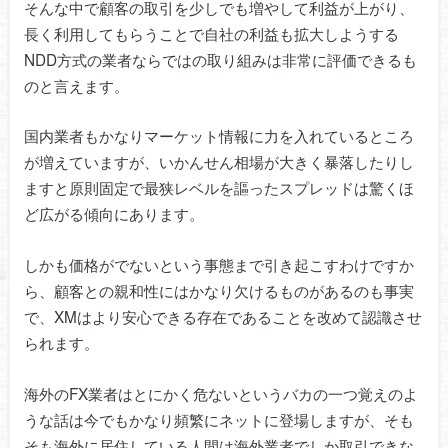
そんな中で顧客の取引を少しでも増やして利益が上がり、
長く利用してもらうことで自社の利益も拡大しようする
NDD方式の業者ならではの取り組みは非常に評価できるも
のと言えます。
国内業者もかなりマーケット情報に力を入れているところ
が増えていますが、いかんせん相場が大きく暴落したりし
ますと原則固定で最狭レベルを謳ったスプレッドは驚くほ
ど広がる傾向にあります。
しかも価格がでないという事態まで引き起こすわけですか
ら、顧客との親和性にはかなり欠けるものがあるのも事実
で、XMはより安心できる存在であることを改めて認識させ
られます。
海外のFX業者はとにかく危ないというバカの一つ覚えのよ
うな話は今でもかなり頻繁にネットに登場しますが、そも
そも海外に居住している人間は海外業者でしか取引できな