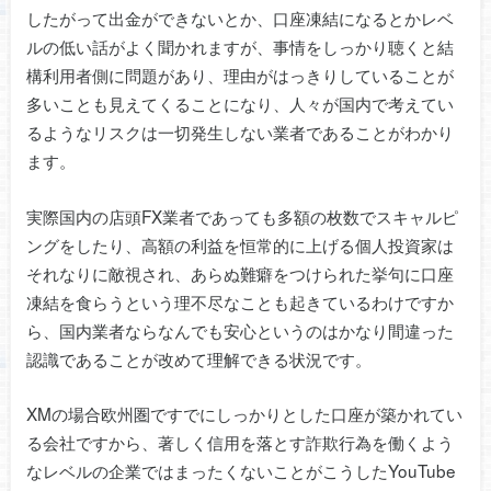
したがって出金ができないとか、口座凍結になるとかレベ
ルの低い話がよく聞かれますが、事情をしっかり聴くと結
構利用者側に問題があり、理由がはっきりしていることが
多いことも見えてくることになり、人々が国内で考えてい
るようなリスクは一切発生しない業者であることがわかり
ます。
実際国内の店頭FX業者であっても多額の枚数でスキャルピ
ングをしたり、高額の利益を恒常的に上げる個人投資家は
それなりに敵視され、あらぬ難癖をつけられた挙句に口座
凍結を食らうという理不尽なことも起きているわけですか
ら、国内業者ならなんでも安心というのはかなり間違った
認識であることが改めて理解できる状況です。
XMの場合欧州圏ですでにしっかりとした口座が築かれてい
る会社ですから、著しく信用を落とす詐欺行為を働くよう
なレベルの企業ではまったくないことがこうしたYouTube